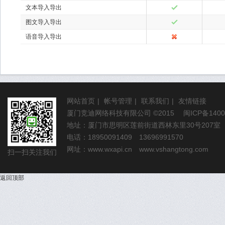
文本导入导出
图文导入导出
语音导入导出
网站首页
|
帐号管理
|
联系我们
|
友情链接
厦门竞迪网络科技有限公司
©2015
闽ICP备1400
地址：厦门市思明区莲前街道西林东里30号207室
电话：18950091409 13696991570
网址：
www.wxapi.cn
www.vshangtong.com
扫一扫关注我们
返回顶部