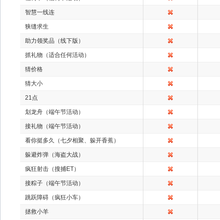
智慧一线连
狭缝求生
助力领奖品（线下版）
抓礼物（适合任何活动）
猜价格
猜大小
21点
划龙舟（端午节活动）
接礼物（端午节活动）
看你挺多久（七夕相聚、躲开香蕉）
躲避炸弹（海盗大战）
疯狂射击（搜捕ET）
接粽子（端午节活动）
跳跃障碍（疯狂小车）
拯救小羊