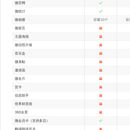
微官网
微统计
微相册
容量10个
容
微留言
主题海报
微信照片墙
音乐盒
微喜帖
邀请函
微名片
贺卡
信息助手
世界杯竞猜
360全景
微会员卡（支持多店）
翻译朗读开关